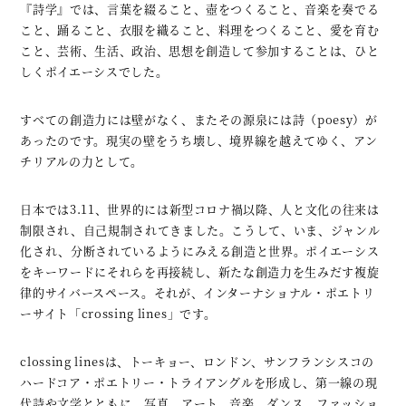
『詩学』では、言葉を綴ること、壺をつくること、音楽を奏でる
こと、踊ること、衣服を織ること、料理をつくること、愛を育む
こと、芸術、生活、政治、思想を創造して参加することは、ひと
しくポイエーシスでした。
すべての創造力には壁がなく、またその源泉には詩（poesy）が
あったのです。現実の壁をうち壊し、境界線を越えてゆく、アン
チリアルの力として。
日本では3.11、世界的には新型コロナ禍以降、人と文化の往来は
制限され、自己規制されてきました。こうして、いま、ジャンル
化され、分断されているようにみえる創造と世界。ポイエーシス
をキーワードにそれらを再接続し、新たな創造力を生みだす複旋
律的サイバースペース。それが、インターナショナル・ポエトリ
ーサイト「crossing lines」です。
clossing linesは、トーキョー、ロンドン、サンフランシスコの
ハードコア・ポエトリー・トライアングルを形成し、第一線の現
代詩や文学とともに、写真、アート、音楽、ダンス、ファッショ