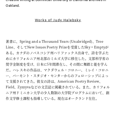
Oakland.
Works of
Judy Halebsky
著書に、
Spring and a Thousand Years (Unabridged)
、
Tree
Line
、そしてNew Issues Poetry Prizeを受賞したSky = Emptyが
ある。カナダのノバスコシア州ハリファックス出身で、詩を学ぶた
めにカリフォルニア州北部のミルズ大学に移住した。文部科学省の
奨学金制度を受け、日本に5年間滞在し、その間に舞踏と能を学ん
だ。ハレスキの作品は、マクダウェル・コロニー、ミレイ・コロニ
ー、バーモント・スタジオ・センターからのフェローシップによっ
て支援されてきた。彼女の詩は、
American Poetry Review
、
Field
、
Zyzzyva
などの文芸誌に掲載されている。また、カリフォル
ニア州ドミニカン大学の少人数制の大学院プログラムにおいて、創
作文学修士課程も指導している。現在はオークランド在住。