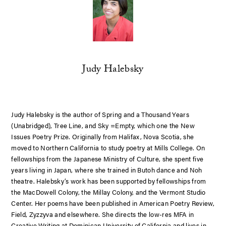
Judy Halebsky
Judy Halebsky is the author of
Spring and a Thousand Years
(Unabridged), Tree Line
, and
Sky =Empty,
which one the New
Issues Poetry Prize.
Originally from Halifax, Nova Scotia,
she
moved to Northern California to study poetry at Mills College. On
fellowships from the Japanese Ministry of Culture, she spent five
years living in Japan, where she trained in Butoh dance and Noh
theatre. Halebsky’s work has been supported by fellowships from
the MacDowell Colony, the Millay Colony, and the Vermont Studio
Center.
Her poems have been published in American Poetry Review,
Field, Zyzzyva and elsewhere.
She directs the low-res MFA in
Creative Writing at Dominican University of California and lives in