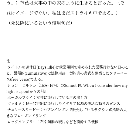
う。）芭蕉は火事の中の家のように生きると言った。（そ
れはイメージでない、私はまだストライキ中である。）
（死に際にいるという慣用句だ）。
注
タイトルの遊休日(Days Idle)は就業規則で定められた業務行わない日のこ
と、累積的(cumulative)は法律用語 契約書の書式を翻案したフリーバー
ス(free verse)である。
ジョン・ミルトン（1608–1674）のSonnet 19: When I consider how my
light is spentからの引用
ボーカルフライ：女性に流行している声の出し方
ヴォルタ：16－17世紀に流行したイタリア起源の快活な動きのダンス
チェリースラーピー：セブンイレブンで販売しているサクランボ風味の大
きなフローズンドリンク
ロックタンブラー：石や陶器の破片などを粉砕する機械