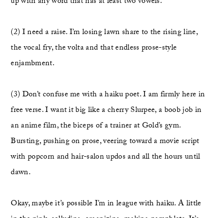
up with any word that has at least two vowels. 
(2) I need a raise. I’m losing lawn share to the rising line, 
the vocal fry, the volta and that endless prose-style 
enjambment. 
(3) Don’t confuse me with a haiku poet. I am firmly here in 
free verse. I want it big like a cherry Slurpee, a boob job in 
an anime film, the biceps of a trainer at Gold’s gym. 
Bursting, pushing on prose, veering toward a movie script 
with popcorn and hair-salon updos and all the hours until 
dawn. 
Okay, maybe it’s possible I’m in league with haiku. A little 