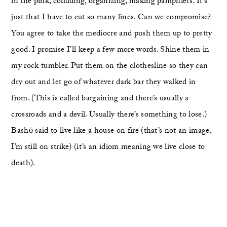
in the pink, colluding, organizing, making pamphlets. It’s 
just that I have to cut so many lines. Can we compromise? 
You agree to take the mediocre and push them up to pretty 
good. I promise I’ll keep a few more words. Shine them in 
my rock tumbler. Put them on the clothesline so they can 
dry out and let go of whatever dark bar they walked in 
from. (This is called bargaining and there’s usually a 
crossroads and a devil. Usually there’s something to lose.) 
Bashō said to live like a house on fire (that’s not an image, 
I’m still on strike) (it’s an idiom meaning we live close to 
death). 