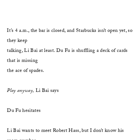
It’s 4 a.m., the bar is closed, and Starbucks isn’t open yet, so 
they keep
talking, Li Bai at least. Du Fu is shuffling a deck of cards 
that is missing
the ace of spades.
Play anyway,
 Li Bai says
Du Fu hesitates
Li Bai wants to meet Robert Hass, but I don’t know his 