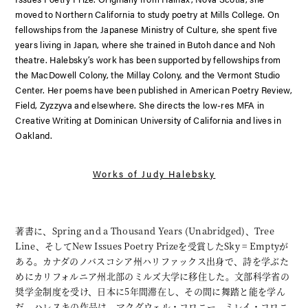
moved to Northern California to study poetry at Mills College. On
fellowships from the Japanese Ministry of Culture, she spent five
years living in Japan, where she trained in Butoh dance and Noh
theatre. Halebsky’s work has been supported by fellowships from
the MacDowell Colony, the Millay Colony, and the Vermont Studio
Center.
Her poems have been published in American Poetry Review,
Field, Zyzzyva and elsewhere.
She directs the low-res MFA in
Creative Writing at Dominican University of California and lives in
Oakland.
Works of
Judy Halebsky
著書に、
Spring and a Thousand Years (Unabridged)
、
Tree
Line
、そしてNew Issues Poetry Prizeを受賞したSky = Emptyが
ある。カナダのノバスコシア州ハリファックス出身で、詩を学ぶた
めにカリフォルニア州北部のミルズ大学に移住した。文部科学省の
奨学金制度を受け、日本に5年間滞在し、その間に舞踏と能を学ん
だ。ハレスキの作品は、マクダウェル・コロニー、ミレイ・コロニ