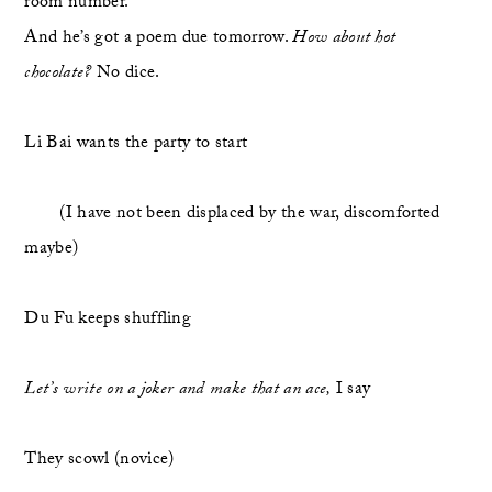
room number.
And he’s got a poem due tomorrow. 
How about hot 
chocolate?
 No dice.
Li Bai wants the party to start
	(I have not been displaced by the war, discomforted 
maybe)
Du Fu keeps shuffling
Let’s write on a joker and make that an ace,
 I say
They scowl (novice)