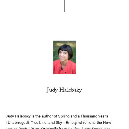
Judy Halebsky
Judy Halebsky is the author of
Spring and a Thousand Years
(Unabridged), Tree Line
, and
Sky =Empty,
which one the New
Issues Poetry Prize.
Originally from Halifax, Nova Scotia,
she