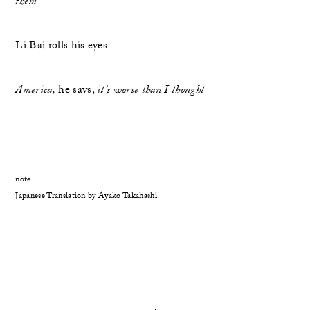
them
Li Bai rolls his eyes
America,
 he says, 
it’s worse than I thought
note
Japanese Translation by Ayako Takahashi.