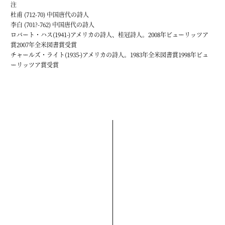
注
杜甫 (712-70) 中国唐代の詩人
李白 (701?-762) 中国唐代の詩人
ロバート・ハス(1941-)アメリカの詩人、桂冠詩人。2008年ピューリッツア
賞2007年全米図書賞受賞
チャールズ・ライト(1935-)アメリカの詩人。1983年全米図書賞1998年ピュ
ーリッツア賞受賞