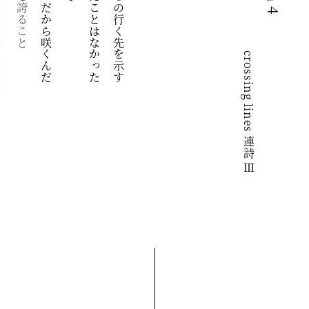
crossing lines 連詩 Ⅲ