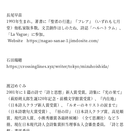
長尾早苗
1993年生まれ。著書に『聖者の行進』『フレア』（いずれも七月
堂）他私家版多数。文芸創作ほしのたね、詩誌「ハルハトラム」、
「La Vague」に参加。
Website
https://nagao-sanae-1.jimdosite.com/
石田瑞穂
https://crossinglines.xyz/writer/tokyo/mizuhoishida/
渡辺めぐみ
2001年に１篇の詩で「詩と思想」新人賞受賞。詩集に『光の果て』
（萩原朔太郎生誕120年記念・前橋文学館賞受賞）、『内在地』
（日本詩人クラブ新人賞受賞）、『ルオーのキリストの涙まで』
（日本詩歌句大賞受賞）、『昼の岸』（日本詩人クラブ賞、高見順
賞、現代詩人賞、小熊秀雄賞各最終候補）（全て思潮社）など５
冊。現在日本現代詩人会詩集賞担当理事＆入会審査委員。「詩と思
想」書評委員。