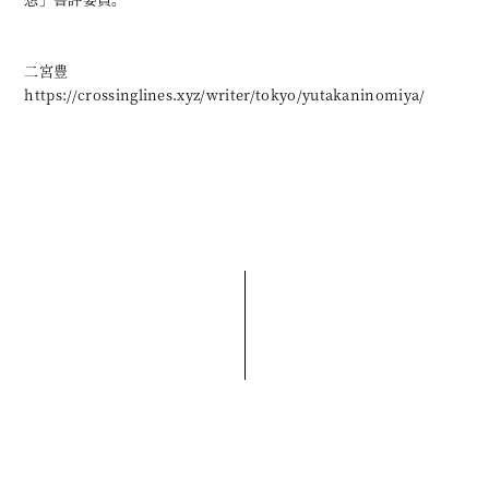
二宮豊
https://crossinglines.xyz/writer/tokyo/yutakaninomiya/