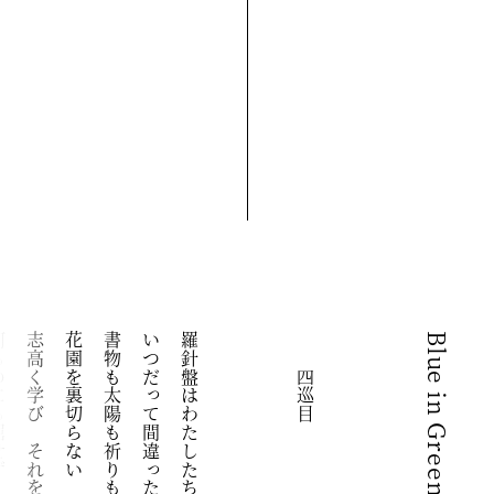
は強さである
志高く学び　それを誇ること
花園を裏切らない　だから咲くんだ
書物も太陽も祈りも
いつだって間違ったことはなかった
羅針盤はわたしたちの行く先を示す
　　四巡目
Blue in Green 4