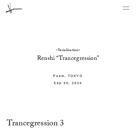
<Serialization>
Renshi “Trancegression”
Poem,
TOKYO
Sep 30, 2024
Trancegression 3