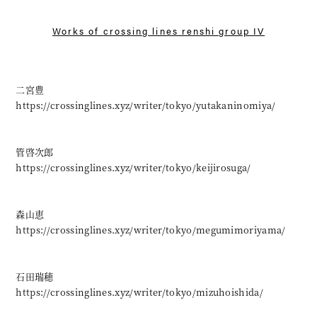
Works of
crossing lines renshi group IV
二宮豊
https://crossinglines.xyz/writer/tokyo/yutakaninomiya/
管啓次郎
https://crossinglines.xyz/writer/tokyo/keijirosuga/
森山恵
https://crossinglines.xyz/writer/tokyo/megumimoriyama/
石田瑞穂
https://crossinglines.xyz/writer/tokyo/mizuhoishida/