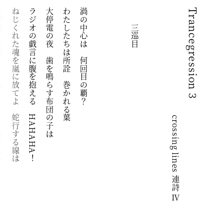
ンドはどこへ？
ねじくれた魂を嵐に放てよ　蛇行する線は
ラジオの戯言に腹を抱える　HAHAHA！
大停電の夜　歯を鳴らす布団の子は
わたしたちは所詮　巻かれる葉
渦の中心は　何回目の覇？
　　三巡目
Trancegression 3
crossing lines 連詩 Ⅳ