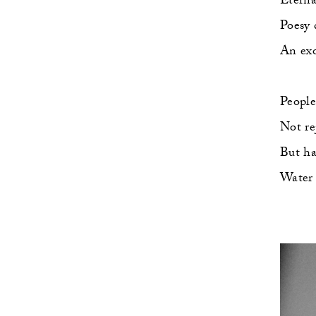
Eterna
Poesy 
An exo
People
Not re
But ha
Water 