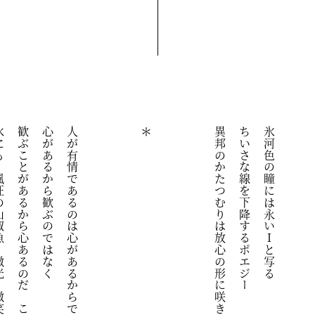
魚　微光　微笑
歓ぶことがあるから心あるのだ　ここの
心があるから歓ぶのではなく
人が有情であるのは心があるからではない
＊
異邦のかたつむりは放心の形に咲き
ちいさな線を下降するポエジー
氷河色の瞳には永いＩと写る