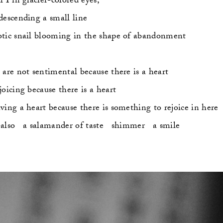
l I in glacier-colored eyes,
descending a small line
tic snail blooming in the shape of abandonment
 are not sentimental because there is a heart
joicing because there is a heart
ving a heart because there is something to rejoice in here
also   a salamander of taste   shimmer   a smile