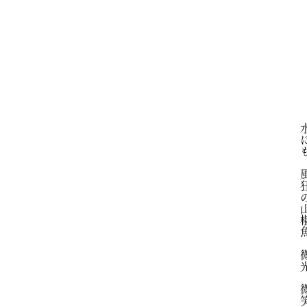
水にも　風狂の山椒