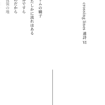
crossing lines 連詩 Ⅵ