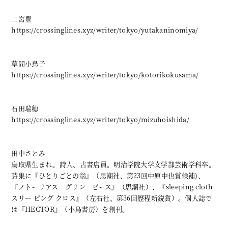
二宮豊
https://crossinglines.xyz/writer/tokyo/yutakaninomiya/
草間小鳥子
https://crossinglines.xyz/writer/tokyo/kotorikokusama/
石田瑞穂
https://crossinglines.xyz/writer/tokyo/mizuhoishida/
田中さとみ
鳥取県生まれ。詩人、古書店員。明治学院大学文学部芸術学科卒。
詩集に『ひとりごとの翁』（思潮社、第23回中原中也賞候補)、
『ノトーリアス グリン ピース』（思潮社）、『sleeping cloth
スリー ピング クロス』（左右社、第36回歴程新鋭賞）。個人誌で
は『HECTOR』（小鳥書房）を創刊。